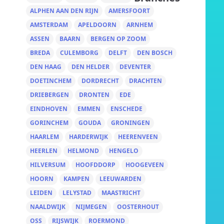
ALPHEN AAN DEN RIJN
AMERSFOORT
AMSTERDAM
APELDOORN
ARNHEM
ASSEN
BAARN
BERGEN OP ZOOM
BREDA
CULEMBORG
DELFT
DEN BOSCH
DEN HAAG
DEN HELDER
DEVENTER
DOETINCHEM
DORDRECHT
DRACHTEN
DRIEBERGEN
DRONTEN
EDE
EINDHOVEN
EMMEN
ENSCHEDE
GORINCHEM
GOUDA
GRONINGEN
HAARLEM
HARDERWIJK
HEERENVEEN
HEERLEN
HELMOND
HENGELO
HILVERSUM
HOOFDDORP
HOOGEVEEN
HOORN
KAMPEN
LEEUWARDEN
LEIDEN
LELYSTAD
MAASTRICHT
NAALDWIJK
NIJMEGEN
OOSTERHOUT
OSS
RIJSWIJK
ROERMOND