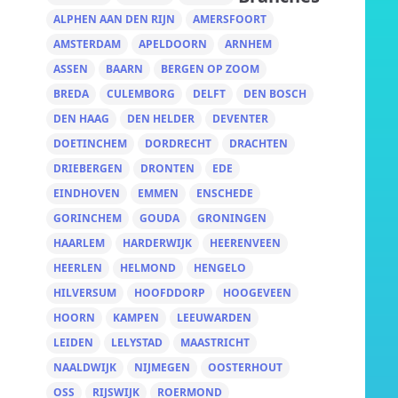
ALPHEN AAN DEN RIJN
AMERSFOORT
AMSTERDAM
APELDOORN
ARNHEM
ASSEN
BAARN
BERGEN OP ZOOM
BREDA
CULEMBORG
DELFT
DEN BOSCH
DEN HAAG
DEN HELDER
DEVENTER
DOETINCHEM
DORDRECHT
DRACHTEN
DRIEBERGEN
DRONTEN
EDE
EINDHOVEN
EMMEN
ENSCHEDE
GORINCHEM
GOUDA
GRONINGEN
HAARLEM
HARDERWIJK
HEERENVEEN
HEERLEN
HELMOND
HENGELO
HILVERSUM
HOOFDDORP
HOOGEVEEN
HOORN
KAMPEN
LEEUWARDEN
LEIDEN
LELYSTAD
MAASTRICHT
NAALDWIJK
NIJMEGEN
OOSTERHOUT
OSS
RIJSWIJK
ROERMOND