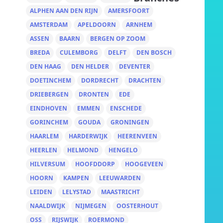
ALPHEN AAN DEN RIJN
AMERSFOORT
AMSTERDAM
APELDOORN
ARNHEM
ASSEN
BAARN
BERGEN OP ZOOM
BREDA
CULEMBORG
DELFT
DEN BOSCH
DEN HAAG
DEN HELDER
DEVENTER
DOETINCHEM
DORDRECHT
DRACHTEN
DRIEBERGEN
DRONTEN
EDE
EINDHOVEN
EMMEN
ENSCHEDE
GORINCHEM
GOUDA
GRONINGEN
HAARLEM
HARDERWIJK
HEERENVEEN
HEERLEN
HELMOND
HENGELO
HILVERSUM
HOOFDDORP
HOOGEVEEN
HOORN
KAMPEN
LEEUWARDEN
LEIDEN
LELYSTAD
MAASTRICHT
NAALDWIJK
NIJMEGEN
OOSTERHOUT
OSS
RIJSWIJK
ROERMOND