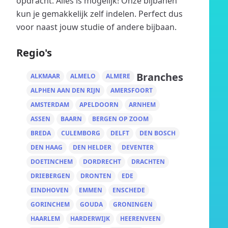
opdracht. Alles is mogelijk! Onze bijbanen
kun je gemakkelijk zelf indelen. Perfect dus
voor naast jouw studie of andere bijbaan.
Regio's
Branches
ALKMAAR
ALMELO
ALMERE
ALPHEN AAN DEN RIJN
AMERSFOORT
AMSTERDAM
APELDOORN
ARNHEM
ASSEN
BAARN
BERGEN OP ZOOM
BREDA
CULEMBORG
DELFT
DEN BOSCH
DEN HAAG
DEN HELDER
DEVENTER
DOETINCHEM
DORDRECHT
DRACHTEN
DRIEBERGEN
DRONTEN
EDE
EINDHOVEN
EMMEN
ENSCHEDE
GORINCHEM
GOUDA
GRONINGEN
HAARLEM
HARDERWIJK
HEERENVEEN