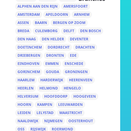
ALPHEN AAN DEN RIJN
AMERSFOORT
AMSTERDAM
APELDOORN
ARNHEM
ASSEN
BAARN
BERGEN OP ZOOM
BREDA
CULEMBORG
DELFT
DEN BOSCH
DEN HAAG
DEN HELDER
DEVENTER
DOETINCHEM
DORDRECHT
DRACHTEN
DRIEBERGEN
DRONTEN
EDE
EINDHOVEN
EMMEN
ENSCHEDE
GORINCHEM
GOUDA
GRONINGEN
HAARLEM
HARDERWIJK
HEERENVEEN
HEERLEN
HELMOND
HENGELO
HILVERSUM
HOOFDDORP
HOOGEVEEN
HOORN
KAMPEN
LEEUWARDEN
LEIDEN
LELYSTAD
MAASTRICHT
NAALDWIJK
NIJMEGEN
OOSTERHOUT
OSS
RIJSWIJK
ROERMOND