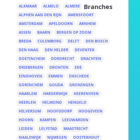
Branches
ALKMAAR
ALMELO
ALMERE
ALPHEN AAN DEN RIJN
AMERSFOORT
AMSTERDAM
APELDOORN
ARNHEM
ASSEN
BAARN
BERGEN OP ZOOM
BREDA
CULEMBORG
DELFT
DEN BOSCH
DEN HAAG
DEN HELDER
DEVENTER
DOETINCHEM
DORDRECHT
DRACHTEN
DRIEBERGEN
DRONTEN
EDE
EINDHOVEN
EMMEN
ENSCHEDE
GORINCHEM
GOUDA
GRONINGEN
HAARLEM
HARDERWIJK
HEERENVEEN
HEERLEN
HELMOND
HENGELO
HILVERSUM
HOOFDDORP
HOOGEVEEN
HOORN
KAMPEN
LEEUWARDEN
LEIDEN
LELYSTAD
MAASTRICHT
NAALDWIJK
NIJMEGEN
OOSTERHOUT