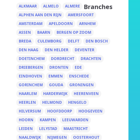
Branches
ALKMAAR
ALMELO
ALMERE
ALPHEN AAN DEN RIJN
AMERSFOORT
AMSTERDAM
APELDOORN
ARNHEM
ASSEN
BAARN
BERGEN OP ZOOM
BREDA
CULEMBORG
DELFT
DEN BOSCH
DEN HAAG
DEN HELDER
DEVENTER
DOETINCHEM
DORDRECHT
DRACHTEN
DRIEBERGEN
DRONTEN
EDE
EINDHOVEN
EMMEN
ENSCHEDE
GORINCHEM
GOUDA
GRONINGEN
HAARLEM
HARDERWIJK
HEERENVEEN
HEERLEN
HELMOND
HENGELO
HILVERSUM
HOOFDDORP
HOOGEVEEN
HOORN
KAMPEN
LEEUWARDEN
LEIDEN
LELYSTAD
MAASTRICHT
NAALDWIJK
NIJMEGEN
OOSTERHOUT