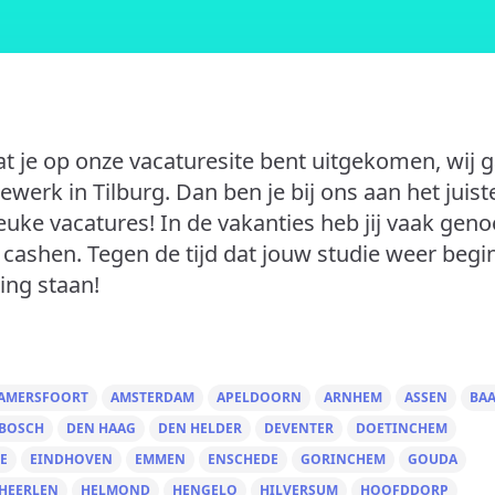
t je op onze vacaturesite bent uitgekomen, wij 
iewerk in Tilburg. Dan ben je bij ons aan het juist
 leuke vacatures! In de vakanties heb jij vaak gen
e cashen. Tegen de tijd dat jouw studie weer begi
ing staan!
AMERSFOORT
AMSTERDAM
APELDOORN
ARNHEM
ASSEN
BA
 BOSCH
DEN HAAG
DEN HELDER
DEVENTER
DOETINCHEM
E
EINDHOVEN
EMMEN
ENSCHEDE
GORINCHEM
GOUDA
HEERLEN
HELMOND
HENGELO
HILVERSUM
HOOFDDORP