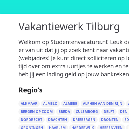
Vakantiewerk Tilburg
Welkom op Studentenvacature.nl! Leuk da
er van uit dat jij op zoek bent naar vakant
(web)adres! Je kunt direct solliciteren op
tijd over om extra uurtjes te werken en t
heb jij een lading geld op jouw bankreken
Regio's
ALKMAAR
ALMELO
ALMERE
ALPHEN AAN DEN RIJN
BERGEN OP ZOOM
BREDA
CULEMBORG
DELFT
DEN
DORDRECHT
DRACHTEN
DRIEBERGEN
DRONTEN
ED
GRONINGEN
HAARLEM
HARDERWIJK
HEERENVEEN