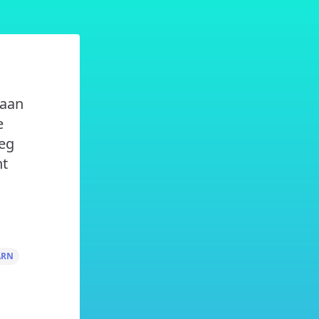
gaan
e
oeg
nt
ARN