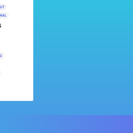
UT
AAL
s
G