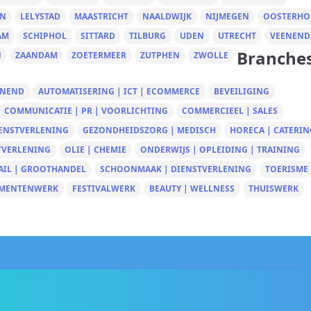
EN
LELYSTAD
MAASTRICHT
NAALDWIJK
NIJMEGEN
OOSTERHO
AM
SCHIPHOL
SITTARD
TILBURG
UDEN
UTRECHT
VEENEND
Branche
N
ZAANDAM
ZOETERMEER
ZUTPHEN
ZWOLLE
UNEND
AUTOMATISERING | ICT | ECOMMERCE
BEVEILIGING
COMMUNICATIE | PR | VOORLICHTING
COMMERCIEEL | SALES
IENSTVERLENING
GEZONDHEIDSZORG | MEDISCH
HORECA | CATERIN
TVERLENING
OLIE | CHEMIE
ONDERWIJS | OPLEIDING | TRAINING
AIL | GROOTHANDEL
SCHOONMAAK | DIENSTVERLENING
TOERISME
MENTENWERK
FESTIVALWERK
BEAUTY | WELLNESS
THUISWERK