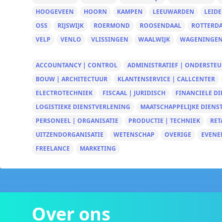
HOOGEVEEN
HOORN
KAMPEN
LEEUWARDEN
LEID
OSS
RIJSWIJK
ROERMOND
ROOSENDAAL
ROTTERD
VELP
VENLO
VLISSINGEN
WAALWIJK
WAGENINGE
ACCOUNTANCY | CONTROL
ADMINISTRATIEF | ONDERSTE
BOUW | ARCHITECTUUR
KLANTENSERVICE | CALLCENTER
ELECTROTECHNIEK
FISCAAL | JURIDISCH
FINANCIELE D
LOGISTIEKE DIENSTVERLENING
MAATSCHAPPELIJKE DIENS
PERSONEEL | ORGANISATIE
PRODUCTIE | TECHNIEK
RET
UITZENDORGANISATIE
WETENSCHAP
OVERIGE
EVENE
FREELANCE
MARKETING
Over ons