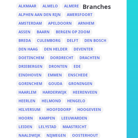
Branches
ALKMAAR
ALMELO
ALMERE
ALPHEN AAN DEN RIJN
AMERSFOORT
AMSTERDAM
APELDOORN
ARNHEM
ASSEN
BAARN
BERGEN OP ZOOM
BREDA
CULEMBORG
DELFT
DEN BOSCH
DEN HAAG
DEN HELDER
DEVENTER
DOETINCHEM
DORDRECHT
DRACHTEN
DRIEBERGEN
DRONTEN
EDE
EINDHOVEN
EMMEN
ENSCHEDE
GORINCHEM
GOUDA
GRONINGEN
HAARLEM
HARDERWIJK
HEERENVEEN
HEERLEN
HELMOND
HENGELO
HILVERSUM
HOOFDDORP
HOOGEVEEN
HOORN
KAMPEN
LEEUWARDEN
LEIDEN
LELYSTAD
MAASTRICHT
NAALDWIJK
NIJMEGEN
OOSTERHOUT