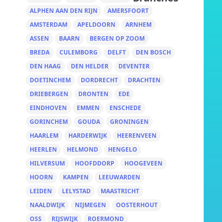
ALPHEN AAN DEN RIJN
AMERSFOORT
AMSTERDAM
APELDOORN
ARNHEM
ASSEN
BAARN
BERGEN OP ZOOM
BREDA
CULEMBORG
DELFT
DEN BOSCH
DEN HAAG
DEN HELDER
DEVENTER
DOETINCHEM
DORDRECHT
DRACHTEN
DRIEBERGEN
DRONTEN
EDE
EINDHOVEN
EMMEN
ENSCHEDE
GORINCHEM
GOUDA
GRONINGEN
HAARLEM
HARDERWIJK
HEERENVEEN
HEERLEN
HELMOND
HENGELO
HILVERSUM
HOOFDDORP
HOOGEVEEN
HOORN
KAMPEN
LEEUWARDEN
LEIDEN
LELYSTAD
MAASTRICHT
NAALDWIJK
NIJMEGEN
OOSTERHOUT
OSS
RIJSWIJK
ROERMOND