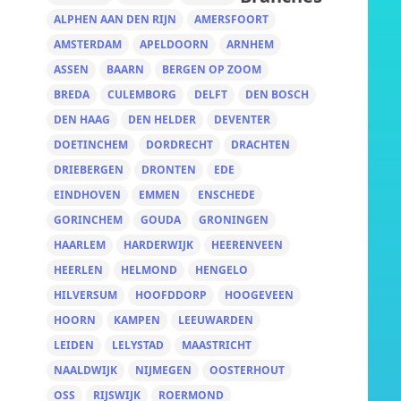
ALPHEN AAN DEN RIJN
AMERSFOORT
AMSTERDAM
APELDOORN
ARNHEM
ASSEN
BAARN
BERGEN OP ZOOM
BREDA
CULEMBORG
DELFT
DEN BOSCH
DEN HAAG
DEN HELDER
DEVENTER
DOETINCHEM
DORDRECHT
DRACHTEN
DRIEBERGEN
DRONTEN
EDE
EINDHOVEN
EMMEN
ENSCHEDE
GORINCHEM
GOUDA
GRONINGEN
HAARLEM
HARDERWIJK
HEERENVEEN
HEERLEN
HELMOND
HENGELO
HILVERSUM
HOOFDDORP
HOOGEVEEN
HOORN
KAMPEN
LEEUWARDEN
LEIDEN
LELYSTAD
MAASTRICHT
NAALDWIJK
NIJMEGEN
OOSTERHOUT
OSS
RIJSWIJK
ROERMOND