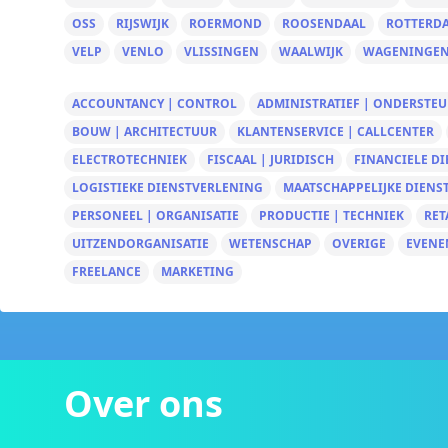
OSS
RIJSWIJK
ROERMOND
ROOSENDAAL
ROTTERD
VELP
VENLO
VLISSINGEN
WAALWIJK
WAGENINGE
ACCOUNTANCY | CONTROL
ADMINISTRATIEF | ONDERSTE
BOUW | ARCHITECTUUR
KLANTENSERVICE | CALLCENTER
ELECTROTECHNIEK
FISCAAL | JURIDISCH
FINANCIELE D
LOGISTIEKE DIENSTVERLENING
MAATSCHAPPELIJKE DIENS
PERSONEEL | ORGANISATIE
PRODUCTIE | TECHNIEK
RET
UITZENDORGANISATIE
WETENSCHAP
OVERIGE
EVENE
FREELANCE
MARKETING
Over ons