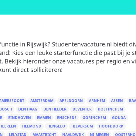
unctie in Rijswijk? Studentenvacature.nl biedt di
d! Kies een leuke starterfunctie die past bij je s
. Bekijk hieronder onze vacatures per regio en v
kunt direct solliciteren!
AMERSFOORT
AMSTERDAM
APELDOORN
ARNHEM
ASSEN
BA
 BOSCH
DEN HAAG
DEN HELDER
DEVENTER
DOETINCHEM
E
EINDHOVEN
EMMEN
ENSCHEDE
GORINCHEM
GOUDA
HEERLEN
HELMOND
HENGELO
HILVERSUM
HOOFDDORP
EN
LELYSTAD
MAASTRICHT
NAALDWIJK
NIJMEGEN
OOSTERHO