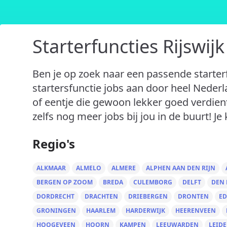
Starterfuncties Rijswijk
Ben je op zoek naar een passende starterf
startersfunctie jobs aan door heel Nederlan
of eentje die gewoon lekker goed verdient
zelfs nog meer jobs bij jou in de buurt! Je 
Regio's
ALKMAAR
ALMELO
ALMERE
ALPHEN AAN DEN RIJN
BERGEN OP ZOOM
BREDA
CULEMBORG
DELFT
DEN
DORDRECHT
DRACHTEN
DRIEBERGEN
DRONTEN
ED
GRONINGEN
HAARLEM
HARDERWIJK
HEERENVEEN
HOOGEVEEN
HOORN
KAMPEN
LEEUWARDEN
LEID