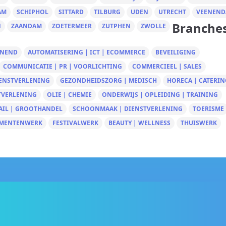
AM
SCHIPHOL
SITTARD
TILBURG
UDEN
UTRECHT
VEENEND
Branche
N
ZAANDAM
ZOETERMEER
ZUTPHEN
ZWOLLE
UNEND
AUTOMATISERING | ICT | ECOMMERCE
BEVEILIGING
COMMUNICATIE | PR | VOORLICHTING
COMMERCIEEL | SALES
IENSTVERLENING
GEZONDHEIDSZORG | MEDISCH
HORECA | CATERIN
TVERLENING
OLIE | CHEMIE
ONDERWIJS | OPLEIDING | TRAINING
AIL | GROOTHANDEL
SCHOONMAAK | DIENSTVERLENING
TOERISME
MENTENWERK
FESTIVALWERK
BEAUTY | WELLNESS
THUISWERK