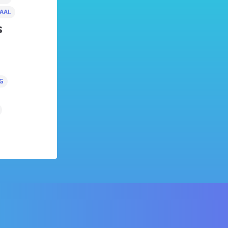
AAL
s
G