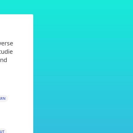
verse
tudie
ind
ARN
UT