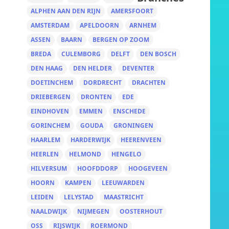
ALPHEN AAN DEN RIJN
AMERSFOORT
AMSTERDAM
APELDOORN
ARNHEM
ASSEN
BAARN
BERGEN OP ZOOM
BREDA
CULEMBORG
DELFT
DEN BOSCH
DEN HAAG
DEN HELDER
DEVENTER
DOETINCHEM
DORDRECHT
DRACHTEN
DRIEBERGEN
DRONTEN
EDE
EINDHOVEN
EMMEN
ENSCHEDE
GORINCHEM
GOUDA
GRONINGEN
HAARLEM
HARDERWIJK
HEERENVEEN
HEERLEN
HELMOND
HENGELO
HILVERSUM
HOOFDDORP
HOOGEVEEN
HOORN
KAMPEN
LEEUWARDEN
LEIDEN
LELYSTAD
MAASTRICHT
NAALDWIJK
NIJMEGEN
OOSTERHOUT
OSS
RIJSWIJK
ROERMOND