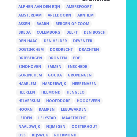
ALPHEN AAN DEN RIJN
AMERSFOORT
AMSTERDAM
APELDOORN
ARNHEM
ASSEN
BAARN
BERGEN OP ZOOM
BREDA
CULEMBORG
DELFT
DEN BOSCH
DEN HAAG
DEN HELDER
DEVENTER
DOETINCHEM
DORDRECHT
DRACHTEN
DRIEBERGEN
DRONTEN
EDE
EINDHOVEN
EMMEN
ENSCHEDE
GORINCHEM
GOUDA
GRONINGEN
HAARLEM
HARDERWIJK
HEERENVEEN
HEERLEN
HELMOND
HENGELO
HILVERSUM
HOOFDDORP
HOOGEVEEN
HOORN
KAMPEN
LEEUWARDEN
LEIDEN
LELYSTAD
MAASTRICHT
NAALDWIJK
NIJMEGEN
OOSTERHOUT
OSS
RIJSWIJK
ROERMOND