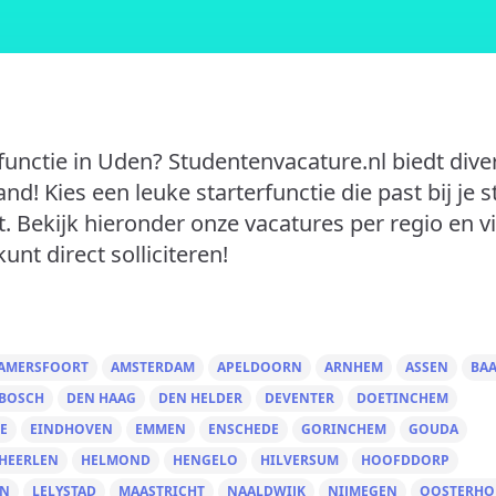
functie in Uden? Studentenvacature.nl biedt dive
d! Kies een leuke starterfunctie die past bij je s
. Bekijk hieronder onze vacatures per regio en v
kunt direct solliciteren!
AMERSFOORT
AMSTERDAM
APELDOORN
ARNHEM
ASSEN
BA
 BOSCH
DEN HAAG
DEN HELDER
DEVENTER
DOETINCHEM
E
EINDHOVEN
EMMEN
ENSCHEDE
GORINCHEM
GOUDA
HEERLEN
HELMOND
HENGELO
HILVERSUM
HOOFDDORP
EN
LELYSTAD
MAASTRICHT
NAALDWIJK
NIJMEGEN
OOSTERHO