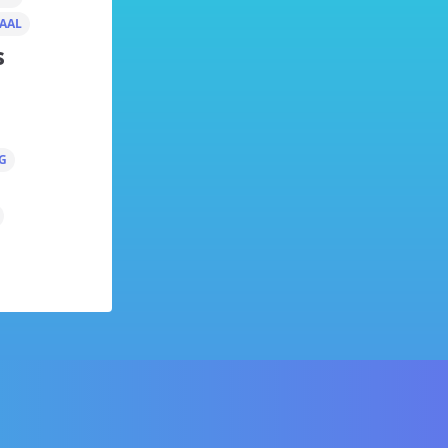
AAL
s
G