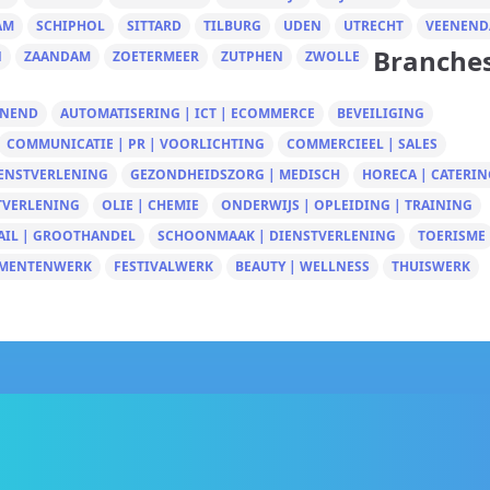
AM
SCHIPHOL
SITTARD
TILBURG
UDEN
UTRECHT
VEENEND
Branche
N
ZAANDAM
ZOETERMEER
ZUTPHEN
ZWOLLE
UNEND
AUTOMATISERING | ICT | ECOMMERCE
BEVEILIGING
COMMUNICATIE | PR | VOORLICHTING
COMMERCIEEL | SALES
IENSTVERLENING
GEZONDHEIDSZORG | MEDISCH
HORECA | CATERIN
TVERLENING
OLIE | CHEMIE
ONDERWIJS | OPLEIDING | TRAINING
AIL | GROOTHANDEL
SCHOONMAAK | DIENSTVERLENING
TOERISME
MENTENWERK
FESTIVALWERK
BEAUTY | WELLNESS
THUISWERK