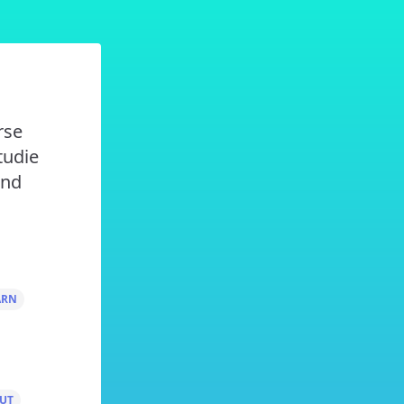
rse
tudie
ind
ARN
UT