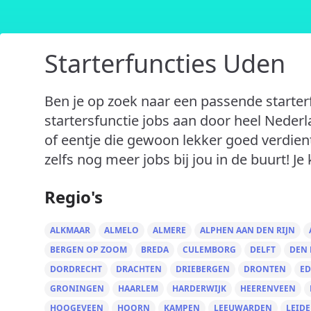
Starterfuncties Uden
Ben je op zoek naar een passende starter
startersfunctie jobs aan door heel Nederlan
of eentje die gewoon lekker goed verdient
zelfs nog meer jobs bij jou in de buurt! Je 
Regio's
ALKMAAR
ALMELO
ALMERE
ALPHEN AAN DEN RIJN
BERGEN OP ZOOM
BREDA
CULEMBORG
DELFT
DEN
DORDRECHT
DRACHTEN
DRIEBERGEN
DRONTEN
ED
GRONINGEN
HAARLEM
HARDERWIJK
HEERENVEEN
HOOGEVEEN
HOORN
KAMPEN
LEEUWARDEN
LEID