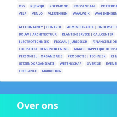
OSS
RIJSWIJK
ROERMOND
ROOSENDAAL
ROTTERD
VELP
VENLO
VLISSINGEN
WAALWIJK
WAGENINGE
ACCOUNTANCY | CONTROL
ADMINISTRATIEF | ONDERSTE
BOUW | ARCHITECTUUR
KLANTENSERVICE | CALLCENTER
ELECTROTECHNIEK
FISCAAL | JURIDISCH
FINANCIELE D
LOGISTIEKE DIENSTVERLENING
MAATSCHAPPELIJKE DIENS
PERSONEEL | ORGANISATIE
PRODUCTIE | TECHNIEK
RET
UITZENDORGANISATIE
WETENSCHAP
OVERIGE
EVENE
FREELANCE
MARKETING
Over ons