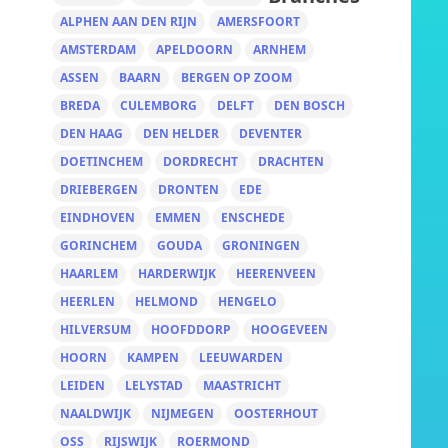
ALPHEN AAN DEN RIJN
AMERSFOORT
AMSTERDAM
APELDOORN
ARNHEM
ASSEN
BAARN
BERGEN OP ZOOM
BREDA
CULEMBORG
DELFT
DEN BOSCH
DEN HAAG
DEN HELDER
DEVENTER
DOETINCHEM
DORDRECHT
DRACHTEN
DRIEBERGEN
DRONTEN
EDE
EINDHOVEN
EMMEN
ENSCHEDE
GORINCHEM
GOUDA
GRONINGEN
HAARLEM
HARDERWIJK
HEERENVEEN
HEERLEN
HELMOND
HENGELO
HILVERSUM
HOOFDDORP
HOOGEVEEN
HOORN
KAMPEN
LEEUWARDEN
LEIDEN
LELYSTAD
MAASTRICHT
NAALDWIJK
NIJMEGEN
OOSTERHOUT
OSS
RIJSWIJK
ROERMOND