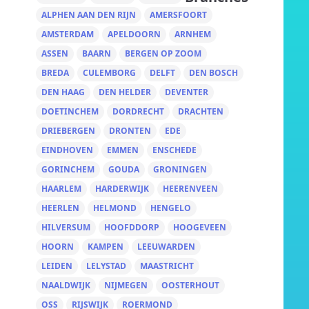
ALPHEN AAN DEN RIJN
AMERSFOORT
AMSTERDAM
APELDOORN
ARNHEM
ASSEN
BAARN
BERGEN OP ZOOM
BREDA
CULEMBORG
DELFT
DEN BOSCH
DEN HAAG
DEN HELDER
DEVENTER
DOETINCHEM
DORDRECHT
DRACHTEN
DRIEBERGEN
DRONTEN
EDE
EINDHOVEN
EMMEN
ENSCHEDE
GORINCHEM
GOUDA
GRONINGEN
HAARLEM
HARDERWIJK
HEERENVEEN
HEERLEN
HELMOND
HENGELO
HILVERSUM
HOOFDDORP
HOOGEVEEN
HOORN
KAMPEN
LEEUWARDEN
LEIDEN
LELYSTAD
MAASTRICHT
NAALDWIJK
NIJMEGEN
OOSTERHOUT
OSS
RIJSWIJK
ROERMOND